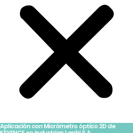
Aplicación con Micrómetro óptico 2D de
KEYENCE en Industrias Lanbi S.A.