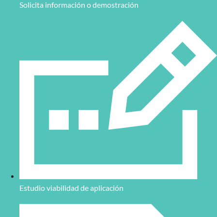
Solicita información o demostración
con un sistema de
autoenfoque
que le permite trabajar a
distancias de lectura entre 110 mm y 1 metro. Su función de
polarización automática
elimina los brillos en superficies
reflectantes, asegurando una lectura estable. También cuenta con
un amplio rango de comunicación (RS-232, USB, Ethernet, FTP,
Ethernet/IP y Profinet).
Lector compacto de alta velocidad
El
SR-700
es un lector compacto diseñado para leer códigos 1D,
2D, etiquetas y marcación directa (
DPM
). Con una velocidad de
hasta 160 metros por minuto, ofrece un rendimiento excelente en
aplicaciones de alta velocidad. Su instalación es sencilla y permite
ver imágenes en tiempo real desde un PC, gracias a su doble
puerto de comunicación.
Lector de alta resolución con amplio campo de
visión
El modelo
SR-2000
está equipado con una cámara de
3,1
Estudio viabilidad de aplicación
megapíxeles
, proporcionando un campo de visión ultra amplio y
una profundidad de campo mejorada. Este lector puede detectar
objetos a distancias de hasta 2 metros, incluso en movimiento, lo