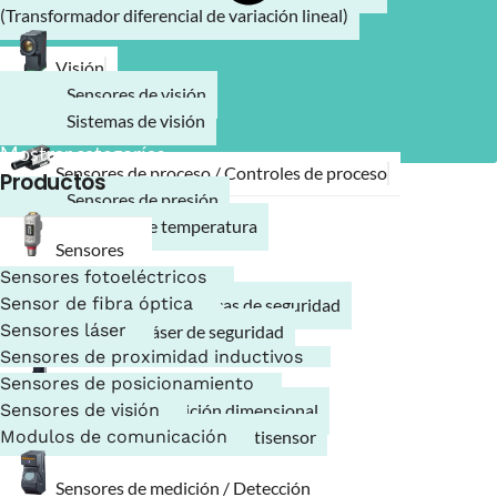
(Transformador diferencial de variación lineal)
Visión
Sensores de visión
Sistemas de visión
Mostrar categorías
Sensores de proceso / Controles de proceso
Productos
Sensores de presión
Sensores de temperatura
Sensores
Sensores fotoeléctricos
Seguridad
Sensor de fibra óptica
Barreras fotoeléctricas de seguridad
Sensores láser
Escáneres láser de seguridad
Sensores de proximidad inductivos
Sensores de posicionamiento
Sistemas de medición
Sensores de visión
Sistema de medición dimensional
Modulos de comunicación
Sistema de medición multisensor
Sensores de medición / Detección
Lectores de códigos