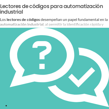
Lectores de códigos para automatización
industrial
Los
lectores de códigos
desempeñan un papel fundamental en la
automatización industrial
, al permitir la identificación rápida y
precisa de productos mediante códigos de barras 1D y 2D. En
Bitmakers
, ofrecemos una amplia gama de lectores avanzados
fabricados por
Keyence
, que se adaptan a diversas aplicaciones,
desde líneas de producción hasta operaciones logísticas de gran
escala. Estos dispositivos garantizan un rendimiento óptimo,
incluso en condiciones de alta velocidad o marcaciones difíciles de
leer.
Gama de lectores de códigos disponibles
Nuestra gama de lectores incluye opciones con características
avanzadas, como autoenfoque, inteligencia artificial, campos de
visión ultra amplios y compatibilidad con múltiples protocolos de
comunicación.
Lector de códigos con autoenfoque
El
SR-1000
es un lector estándar para códigos de barras 1D y 2D,