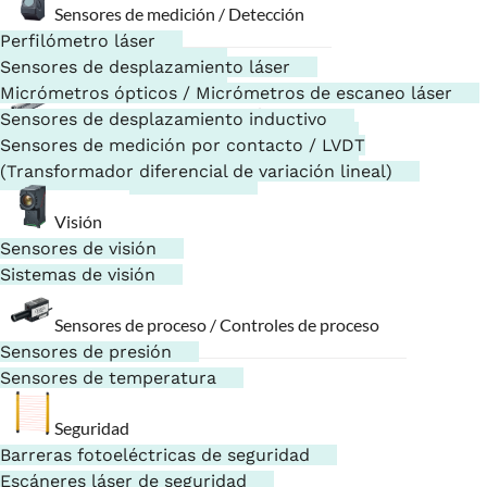
Sensores de medición / Detección
Lectores de códigos
Perfilómetro láser
Lectores de códigos
Sensores de desplazamiento láser
Escáneres portátiles
Micrómetros ópticos / Micrómetros de escaneo láser
Ionizadores / Electrostática
Sensores de desplazamiento inductivo
Eliminadores de estática / Ionizadores
Sensores de medición por contacto / LVDT
Sensores electrostáticos
(Transformador diferencial de variación lineal)
Visión
Sensores de visión
Sistemas de visión
Sensores de proceso / Controles de proceso
Sensores de presión
Sensores de temperatura
Seguridad
Barreras fotoeléctricas de seguridad
Escáneres láser de seguridad