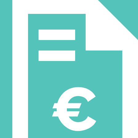
superiores al 60% reducen considerablemente los problemas de
estática.
Modelo destacado de sensores
electrostáticos
SK-H050:
Medidor de estática manual con cabezal giratorio
de 180°, doble puntero láser, medición de carga y balance de
iones, y capacidad de medir simultáneamente la electricidad
estática y la humedad.
Aplicaciones y beneficios de los sensores
electrostáticos
Los sensores electrostáticos son esenciales en sectores como la
electrónica, la automoción, la impresión y el plástico. Sus
principales beneficios incluyen:
Prevención de defectos:
Detecta y controla la
acumulación de estática para evitar problemas de calidad
en productos sensibles.
Diagnóstico preciso:
La medición simultánea de estática y
humedad permite identificar con precisión las causas de los