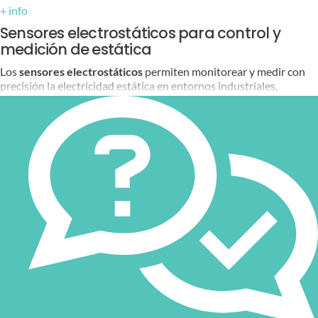
+ info
Sensores electrostáticos para control y
medición de estática
Los
sensores electrostáticos
permiten monitorear y medir con
precisión la electricidad estática en entornos industriales,
ayudando a prevenir problemas que pueden afectar la calidad de
los productos y la seguridad de los equipos. En
Bitmakers
,
ofrecemos soluciones avanzadas de medición electrostática de
Keyence
, diseñadas para detectar, analizar y resolver problemas
relacionados con la acumulación de estática en diversos procesos
industriales.
Características del medidor de estática SK
El
SK-H050
es un medidor manual de estática con un diseño
flexible y ergonómico, que ofrece mediciones precisas y fáciles de
interpretar gracias a sus múltiples funciones avanzadas.
Medición flexible y precisa
El cabezal sensor del SK-H050 tiene un giro de
180 grados
, lo que
permite realizar mediciones en espacios estrechos o de difícil