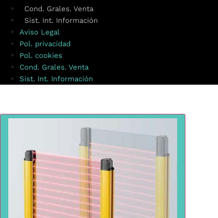
Cond. Grales. Venta
Sist. Int. Información
Aviso Legal
Pol. privacidad
Pol. cookies
Cond. Grales. Venta
Sist. Int. Información