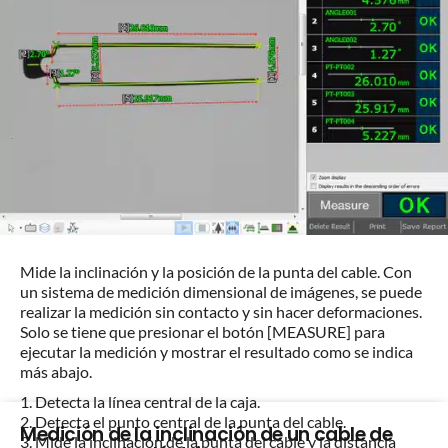
Mide la inclinación y la posición de la punta del cable. Con
un sistema de medición dimensional de imágenes, se puede
realizar la medición sin contacto y sin hacer deformaciones.
Solo se tiene que presionar el botón [MEASURE] para
ejecutar la medición y mostrar el resultado como se indica
más abajo.
1. Detecta la línea central de la caja.
2. Detecta el punto central de la punta del cable.
Medición de la inclinación de un cable de
3. Mide la inclinación de la punta del cable y la distancia