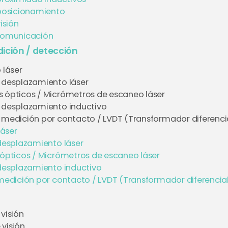
posicionamiento
isión
comunicación
ición / detección
 láser
 desplazamiento láser
 ópticos / Micrómetros de escaneo láser
 desplazamiento inductivo
 medición por contacto / LVDT (Transformador diferencial
láser
desplazamiento láser
ópticos / Micrómetros de escaneo láser
desplazamiento inductivo
edición por contacto / LVDT (Transformador diferencial 
visión
 visión