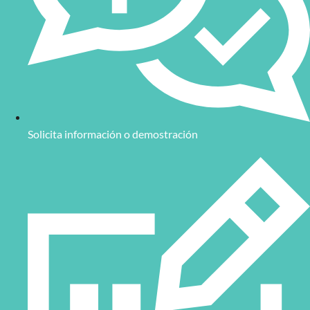
Las nuevas tecnologías permiten mejorar procesos, reducir
errores y optimizar recursos, contribuyendo así a lograr una
mayor rentabilidad.
Ejemplos reales de aplicación
En diversos sectores, como la automoción o la alimentación,
nuestras soluciones han ayudado a resolver desafíos críticos. Por
ejemplo:
En el sector de la automoción, los
sensores de visión
Solicita información o demostración
artificial
permiten inspecciones automáticas que detectan
defectos en tiempo real, mejorando la calidad de los
productos finales.
En la industria farmacéutica, los
sistemas de medición
óptica
aseguran que los productos cumplan con las
especificaciones de seguridad y precisión requeridas.
Los
ionizadores
ayudan a eliminar la electricidad estática
en procesos de fabricación electrónica, protegiendo tanto
los equipos como a los operarios.
Categorías de productos que ofrecemos
Disponemos de una amplia gama de productos de alto