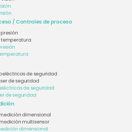
isión
isión
ceso / Controles de proceso
 presión
e temperatura
presión
temperatura
toeléctricas de seguridad
áser de seguridad
eléctricas de seguridad
er de seguridad
ición
medición dimensional
medición multisensor
edición dimensional