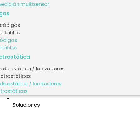
edición multisensor
igos
 códigos
rtátiles
códigos
tátiles
ectrostática
 de estática / Ionizadores
ectrostáticos
de estática / Ionizadores
trostáticos
Soluciones