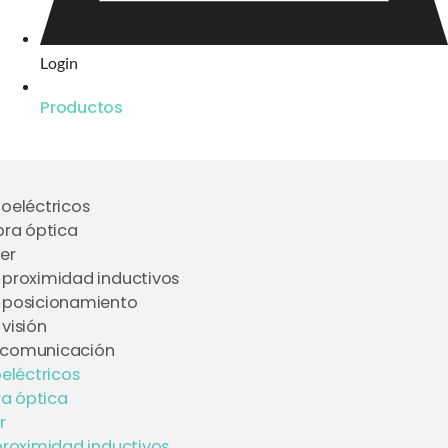
Login
Productos
toeléctricos
bra óptica
er
 proximidad inductivos
 posicionamiento
visión
 comunicación
eléctricos
ra óptica
r
proximidad inductivos