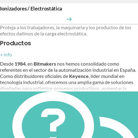
Ionizadores / Electrostática
Proteja a los trabajadores, la maquinaria y los productos de los
efectos dañinos de la carga electrostática.
Productos
+ info
Desde
1984
, en
Bitmakers
nos hemos consolidado como
referentes en el sector de la automatización industrial en España.
Como distribuidores oficiales de
Keyence
, líder mundial en
tecnología industrial, ofrecemos una amplia gama de soluciones
diseñadas para optimizar procesos productivos, aumentar la
calidad y mejorar la competitividad de las empresas.
¿Por qué es clave la automatización
industrial hoy en día?
La automatización industrial se ha convertido en un elemento
esencial para las empresas que buscan incrementar su eficiencia
operativa y mantenerse competitivas en un mercado globalizado.