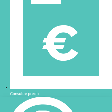
autoconfigura al detectar diferencias entre piezas buenas y
defectuosas. Detección fiable y rápida.
IV3:
Sensor de visión con IA incorporada y optimización
automática de ajustes de cámara e iluminación. Iluminación
48 veces más potente para entornos complejos.
Aplicaciones de los sensores de visión en la
automatización industrial
Los sensores de visión de
Keyence
se utilizan para optimizar
procesos industriales que requieren inspección visual
automatizada. Entre sus aplicaciones más comunes se
encuentran:
Inspección de calidad y detección de defectos en productos.
Reconocimiento y clasificación de objetos en líneas de
producción.
Control de presencia, orientación o posición de piezas.
Garantía de calidad en procesos de manufactura.
Consultar precio
Confía en Bitmakers para tus soluciones de
automatización