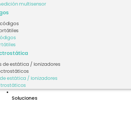
edición multisensor
igos
 códigos
rtátiles
códigos
tátiles
ectrostática
 de estática / Ionizadores
ectrostáticos
de estática / Ionizadores
trostáticos
Soluciones