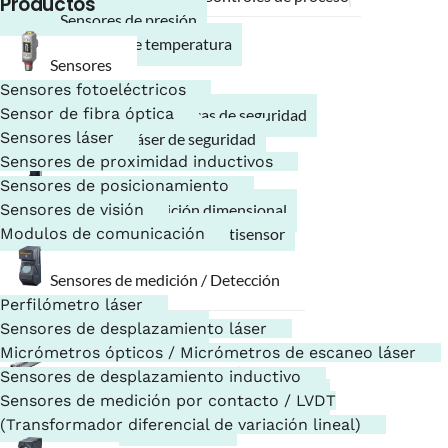
Productos
Sensores de presión
Sensores de temperatura
Sensores
Sensores fotoeléctricos
Seguridad
Sensor de fibra óptica
Barreras fotoeléctricas de seguridad
Sensores láser
Escáneres láser de seguridad
Sensores de proximidad inductivos
Sensores de posicionamiento
Sistemas de medición
Sensores de visión
Sistema de medición dimensional
Modulos de comunicación
Sistema de medición multisensor
Sensores de medición / Detección
Lectores de códigos
Perfilómetro láser
Lectores de códigos
Sensores de desplazamiento láser
Escáneres portátiles
Micrómetros ópticos / Micrómetros de escaneo láser
Ionizadores / Electrostática
Sensores de desplazamiento inductivo
Eliminadores de estática / Ionizadores
Sensores de medición por contacto / LVDT
Sensores electrostáticos
(Transformador diferencial de variación lineal)