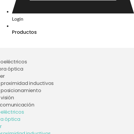
Login
Productos
toeléctricos
bra óptica
er
 proximidad inductivos
 posicionamiento
visión
 comunicación
eléctricos
ra óptica
r
proximidad inductivos