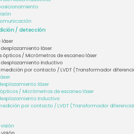
posicionamiento
isión
comunicación
ición / detección
 láser
 desplazamiento láser
 ópticos / Micrómetros de escaneo láser
 desplazamiento inductivo
 medición por contacto / LVDT (Transformador diferencial
láser
desplazamiento láser
ópticos / Micrómetros de escaneo láser
desplazamiento inductivo
edición por contacto / LVDT (Transformador diferencial 
visión
 visión