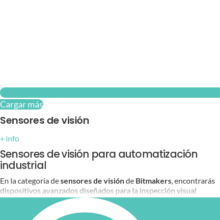
Cargar más
Sensores de visión
+ info
Sensores de visión para automatización
industrial
En la categoría de
sensores de visión
de
Bitmakers
, encontrarás
dispositivos avanzados diseñados para la inspección visual
automatizada en entornos industriales. Fabricados por
Keyence
,
estos sensores ofrecen funciones como autoenfoque, inteligencia
artificial integrada y capacidades de detección en diferentes