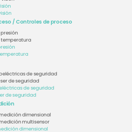
isión
isión
ceso / Controles de proceso
 presión
e temperatura
presión
temperatura
toeléctricas de seguridad
áser de seguridad
eléctricas de seguridad
er de seguridad
ición
medición dimensional
medición multisensor
edición dimensional