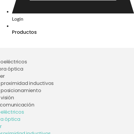
Login
Productos
toeléctricos
bra óptica
er
 proximidad inductivos
 posicionamiento
visión
 comunicación
eléctricos
ra óptica
r
proximidad inductivos