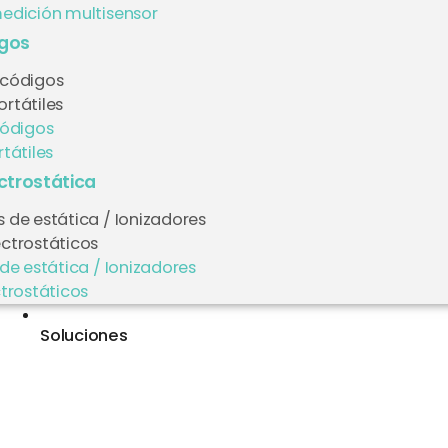
edición multisensor
igos
 códigos
rtátiles
códigos
tátiles
ectrostática
 de estática / Ionizadores
ectrostáticos
de estática / Ionizadores
trostáticos
Soluciones