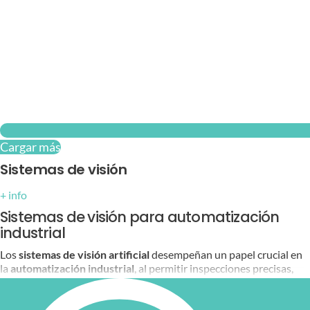
Cargar más
Sistemas de visión
+ info
Sistemas de visión para automatización
industrial
Los
sistemas de visión artificial
desempeñan un papel crucial en
la
automatización industrial
, al permitir inspecciones precisas,
mediciones exactas y control de calidad automatizado en tiempo
real. En
Bitmakers
, ofrecemos una amplia gama de soluciones
avanzadas fabricadas por
Keyence
, que integran cámaras de alta