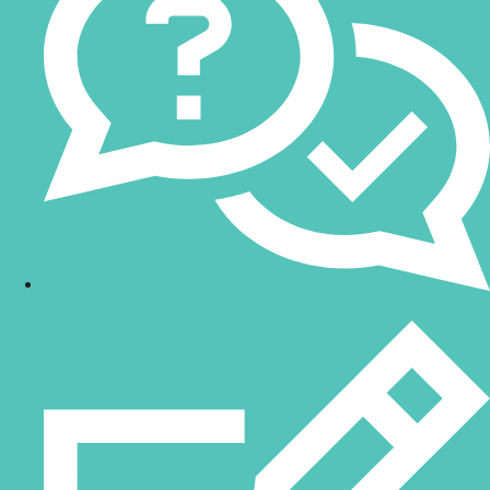
en sistemas de visión.
CA-D:
Sistemas de iluminación LED con múltiples
configuraciones y control externo.
Lumitrax:
Sistema de iluminación inteligente que mejora la
estabilidad y calidad de las imágenes.
PPL:
Tecnología de proyección de patrones para
inspecciones simultáneas en 2D y 3D.
Iluminación Multispectrum:
Iluminación adaptable con
múltiples colores para diferentes aplicaciones.
Serie CV-X/XG-X:
Cámaras de alta resolución de 64
Megapíxeles para inspecciones de gran precisión.
CV-X400:
Sistema de visión intuitivo con alta capacidad de
procesamiento.
Serie XG-X:
Sistema flexible con controladoras de alto
rendimiento y cámaras de alta resolución.
Aplicaciones y beneficios de los sistemas de
visión artificial
Los sistemas de visión artificial son indispensables en sectores
industriales como la automoción, la electrónica, la alimentación y
la logística. Estas soluciones permiten: