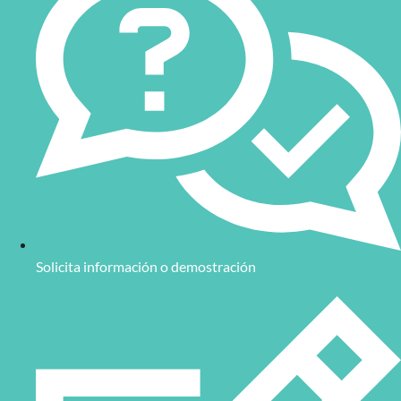
resolución, lentes especializadas y tecnologías de iluminación
LED, garantizando resultados confiables incluso en entornos
industriales complejos.
Gama de sistemas de visión disponibles
Nuestra categoría de sistemas de visión incluye una amplia
variedad de productos que se adaptan a las necesidades
específicas de cada aplicación industrial. A continuación,
detallamos las principales soluciones que ofrecemos:
Lentes y objetivos para sistemas de visión
Nuestros lentes especializados están diseñados para maximizar el
rendimiento de los sistemas de visión artificial, con opciones
Solicita información o demostración
como lentes telecéntricas para medición de alta precisión, ideales
para aplicaciones donde se requiere un control milimétrico en la
detección de objetos.
Sistemas de iluminación LED
Las iluminaciones LED permiten una emisión de luz estable y
configurable, mejorando la captura de imágenes en diversas