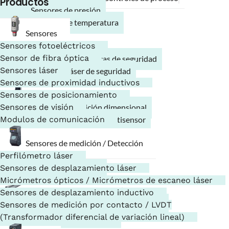
Productos
Sensores de presión
Sensores de temperatura
Sensores
Sensores fotoeléctricos
Seguridad
Sensor de fibra óptica
Barreras fotoeléctricas de seguridad
Sensores láser
Escáneres láser de seguridad
Sensores de proximidad inductivos
Sensores de posicionamiento
Sistemas de medición
Sensores de visión
Sistema de medición dimensional
Modulos de comunicación
Sistema de medición multisensor
Sensores de medición / Detección
Lectores de códigos
Perfilómetro láser
Lectores de códigos
Sensores de desplazamiento láser
Escáneres portátiles
Micrómetros ópticos / Micrómetros de escaneo láser
Ionizadores / Electrostática
Sensores de desplazamiento inductivo
Eliminadores de estática / Ionizadores
Sensores de medición por contacto / LVDT
Sensores electrostáticos
(Transformador diferencial de variación lineal)