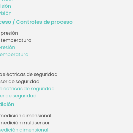
isión
isión
ceso / Controles de proceso
 presión
e temperatura
presión
temperatura
toeléctricas de seguridad
áser de seguridad
eléctricas de seguridad
er de seguridad
ición
medición dimensional
medición multisensor
edición dimensional