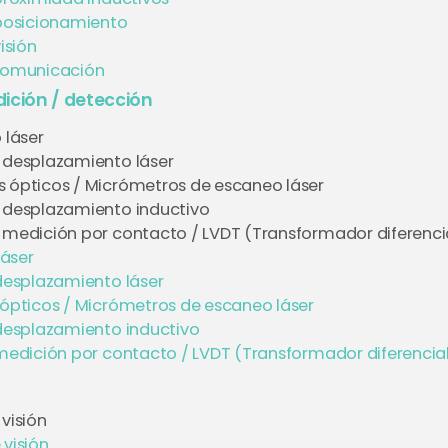
posicionamiento
isión
comunicación
ición / detección
 láser
 desplazamiento láser
 ópticos / Micrómetros de escaneo láser
 desplazamiento inductivo
 medición por contacto / LVDT (Transformador diferencial
láser
desplazamiento láser
ópticos / Micrómetros de escaneo láser
desplazamiento inductivo
edición por contacto / LVDT (Transformador diferencial 
visión
 visión