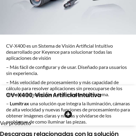
CV-X400 es un Sistema de Visión Artificial Intuitivo
desarrollado por Keyence para solucionar todas las
aplicaciones de visión
– Más fácil de configurar y de usar. Diseñado para usuarios
sin experiencia.
– Más velocidad de procesamiento y más capacidad de
cálculo para resolver aplicaciones sin preocuparse de los
CV-X400, Visión Artificial Intuitiva
tiempos de inspección o de los límites del sistema.
–
Lumitrax
una solución que integra la iluminación, cámaras
de alta velocidad y nuevas funciones de procesamiento para
obtener imágenes claras y nítidas y olvidarse de los
problemas de como iluminar las piezas.
Ver producto
Descargas relacionadas con la solución