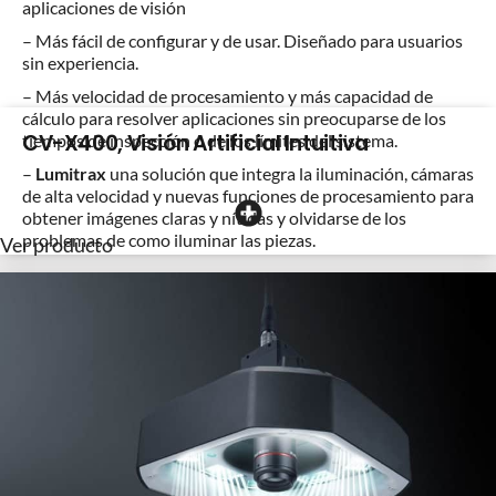
aplicaciones de visión
– Más fácil de configurar y de usar. Diseñado para usuarios
sin experiencia.
– Más velocidad de procesamiento y más capacidad de
cálculo para resolver aplicaciones sin preocuparse de los
CV-X400, Visión Artificial Intuitiva
tiempos de inspección o de los límites del sistema.
–
Lumitrax
una solución que integra la iluminación, cámaras
de alta velocidad y nuevas funciones de procesamiento para
obtener imágenes claras y nítidas y olvidarse de los
problemas de como iluminar las piezas.
Ver producto