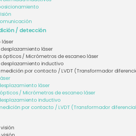
posicionamiento
isión
comunicación
ición / detección
 láser
 desplazamiento láser
 ópticos / Micrómetros de escaneo láser
 desplazamiento inductivo
 medición por contacto / LVDT (Transformador diferencial
láser
desplazamiento láser
ópticos / Micrómetros de escaneo láser
desplazamiento inductivo
edición por contacto / LVDT (Transformador diferencial 
visión
 visión