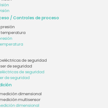
isión
isión
ceso / Controles de proceso
 presión
e temperatura
presión
temperatura
toeléctricas de seguridad
áser de seguridad
eléctricas de seguridad
er de seguridad
ición
medición dimensional
medición multisensor
edición dimensional