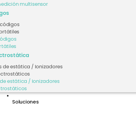
edición multisensor
igos
 códigos
rtátiles
códigos
tátiles
ectrostática
 de estática / Ionizadores
ectrostáticos
de estática / Ionizadores
trostáticos
Soluciones