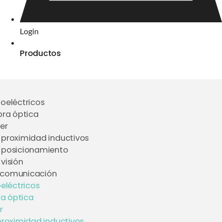
Login
Productos
toeléctricos
bra óptica
er
 proximidad inductivos
 posicionamiento
visión
 comunicación
eléctricos
ra óptica
r
proximidad inductivos