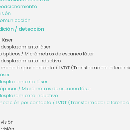
posicionamiento
isión
comunicación
ición / detección
 láser
 desplazamiento láser
 ópticos / Micrómetros de escaneo láser
 desplazamiento inductivo
 medición por contacto / LVDT (Transformador diferencial
láser
desplazamiento láser
ópticos / Micrómetros de escaneo láser
desplazamiento inductivo
edición por contacto / LVDT (Transformador diferencial 
visión
 visión