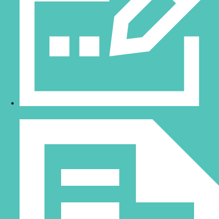
control de estática
En
Bitmakers
, como distribuidores oficiales de
Keyence
, te
asesoramos en la selección del eliminador de estática más
adecuado para tu aplicación industrial. Contáctanos para obtener
más información sobre nuestras soluciones avanzadas de
automatización y control de estática.