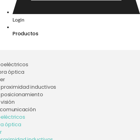
Login
Productos
toeléctricos
bra óptica
er
 proximidad inductivos
 posicionamiento
visión
 comunicación
eléctricos
ra óptica
r
proximidad inductivos