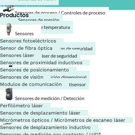
Mostrar categorías
Sensores de proceso / Controles de proceso
Productos
Sensores de presión
Sensores de temperatura
Sensores
Sensores fotoeléctricos
Seguridad
Sensor de fibra óptica
Barreras fotoeléctricas de seguridad
Sensores láser
Escáneres láser de seguridad
Sensores de proximidad inductivos
Sensores de posicionamiento
Sistemas de medición
Sensores de visión
Sistema de medición dimensional
Modulos de comunicación
Sistema de medición multisensor
Sensores de medición / Detección
Lectores de códigos
Perfilómetro láser
Lectores de códigos
Sensores de desplazamiento láser
Escáneres portátiles
Micrómetros ópticos / Micrómetros de escaneo láser
Ionizadores / Electrostática
Sensores de desplazamiento inductivo
Eliminadores de estática / Ionizadores
Sensores de medición por contacto / LVDT