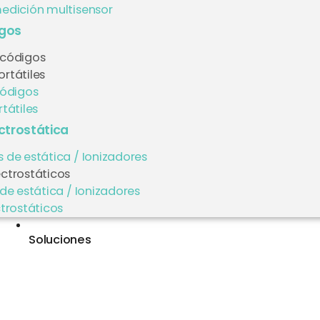
edición multisensor
igos
 códigos
rtátiles
códigos
tátiles
ectrostática
 de estática / Ionizadores
ectrostáticos
de estática / Ionizadores
trostáticos
Soluciones