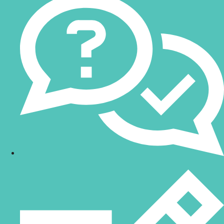
Aplicaciones y beneficios de los
eliminadores de estática
Los eliminadores de estática de
Keyence
son ampliamente
utilizados en sectores como la electrónica, la automoción, el
plástico y la impresión. Algunos de sus beneficios incluyen:
Reducción de defectos:
Evita problemas de calidad
relacionados con la acumulación de estática, como daños en
circuitos electrónicos o adhesión de partículas.
Operación eficiente:
Alta velocidad de eliminación de
estática para mantener la productividad en procesos
críticos.
Adaptabilidad:
Soluciones para grandes áreas o puntos
específicos, con opciones de ventilador, barra o micro
eliminadores.
Reducción de costes:
Dispositivos diseñados para
minimizar el mantenimiento y el consumo energético.
Durabilidad:
Equipos robustos que soportan condiciones
industriales exigentes.
Confía en Bitmakers para tus soluciones de