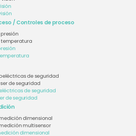
isión
isión
ceso / Controles de proceso
 presión
e temperatura
presión
temperatura
toeléctricas de seguridad
áser de seguridad
eléctricas de seguridad
er de seguridad
ición
medición dimensional
medición multisensor
edición dimensional