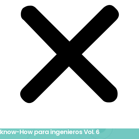
know-How para ingenieros Vol. 6