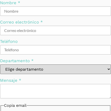
Nombre
*
Correo electrónico
*
Legal
Teléfono
Mensaje
Newsletter
Departamento
*
Mensaje
*
Copia email