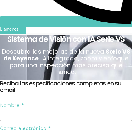
Llámenos
Sistema de Visión con IA Serie VS
Descubra las mejoras de la nueva
Serie VS
de Keyence
: IA integrada, zoom y enfoque
para una inspección más precisa que
nunca.
Reciba las especificaciones completas en su
email.
Nombre
*
Correo electrónico
*