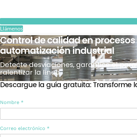
Llámenos
Control de calidad en procesos
automatización industrial
Detecte desviaciones, garantice el para
ralentizar la línea.
Descargue la guía gratuita: Transforme l
Nombre
*
Correo electrónico
*