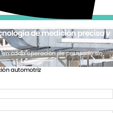
cnología de medición precisa y
al en cada operación de prensado sin
ción automotriz