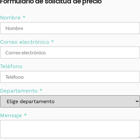
Formulario de solicitud de precio
Nombre
*
electrónico
Correo electrónico
*
Mensaje
Teléfono
Teléfono
Departamento
*
Mensaje
*